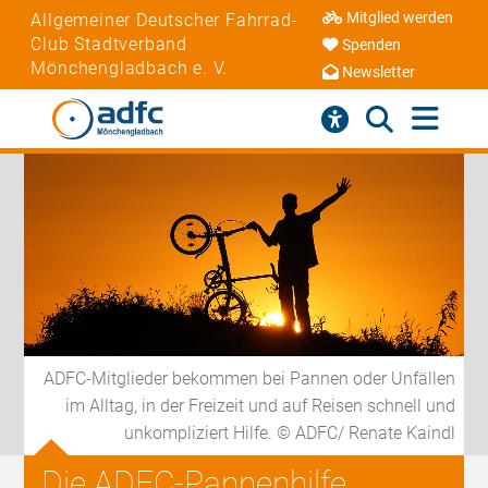
Mitglied werden
Allgemeiner Deutscher Fahrrad-
Club Stadtverband
Spenden
Mönchengladbach e. V.
Newsletter
ADFC-Mitglieder bekommen bei Pannen oder Unfällen
im Alltag, in der Freizeit und auf Reisen schnell und
unkompliziert Hilfe. © ADFC/ Renate Kaindl
Die ADFC-Pannenhilfe