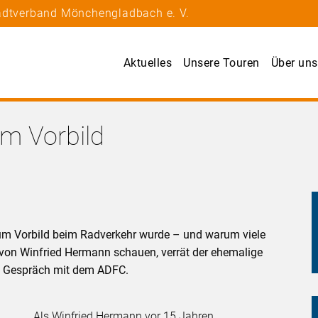
tadtverband Mönchengladbach e. V.
Aktuelles
Unsere Touren
Über uns
m Vorbild
m Vorbild beim Radverkehr wurde – und warum viele
 von Winfried Hermann schauen, verrät der ehemalige
m Gespräch mit dem ADFC.
Als Winfried Hermann vor 15 Jahren