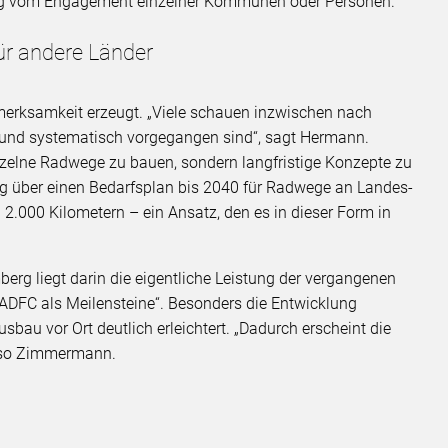
gig vom Engagement einzelner Kommunen oder Personen.
ür andere Länder
merksamkeit erzeugt. „Viele schauen inzwischen nach
 und systematisch vorgegangen sind“, sagt Hermann.
nzelne Radwege zu bauen, sondern langfristige Konzepte zu
g über einen Bedarfsplan bis 2040 für Radwege an Landes-
2.000 Kilometern – ein Ansatz, den es in dieser Form in
 liegt darin die eigentliche Leistung der vergangenen
s ADFC als Meilensteine“. Besonders die Entwicklung
sbau vor Ort deutlich erleichtert. „Dadurch erscheint die
, so Zimmermann.