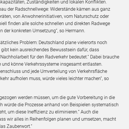
apazitäten, Zuständigkeiten und lokalen Konflikten.
sbau der Radschnellwege: Widerstände kämen aus ganz
räten, von Anwohnerinitiativen, vom Naturschutz oder
piell finden alle solche schnellen und direkten Radwege
 an der konkreten Umsetzung“, so Hermann.
ätzliches Problem: Deutschland plane vielerorts noch
 gibt kein ausreichendes Bewusstsein dafür, dass
t Nachholarbeit für den Radverkehr bedeutet.“ Dabei brauche
e und könne Verkehrssysteme insgesamt entlasten.
enschluss und jede Umverteilung von Verkehrsfläche
rkehr aufholen muss, würde vieles leichter machen“, so
 gezogen werden müssen, um die gute Vorbereitung in die
Ich würde die Prozesse anhand von Beispielen systematisch
ht, um diese Ineffizienz zu eliminieren.“ Auch die
ass wir alles in Reihenfolgen planen und umsetzen, macht
 das Zauberwort.“