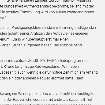
hinter allen anderen Ländern zurück“, sagt Dr. Matthias
e bundesweit Aufmerksamkeit bekomme, sei eng mit der
„Die positive Entwicklung wird von außen wahrgenommen
ht.“
zelnen Prestigeprojekten, sondern mit einer grundlegenden
ten Schritt seiner Amtszeit den Aufbau eines eigenen
erium. „Dass wir überhaupt erst mal einen
erten Leuten aufgebaut haben“, sei entscheidend
ien, eine zentrale „RadSTRATEGIE“, Förderprogramme,
UR“ und langfristige Radwegepläne. „Wir haben
ausgezahlt, auch wenn die dafür nötige Zeit mich am Anfang
rt den ein oder anderen Radweg eröffnet hätte“, sagt
kerung ein Wendepunkt: „Das war vielleicht der wichtigste
ann. Der Radverkehr wurde damit erstmals dauerhaft Teil