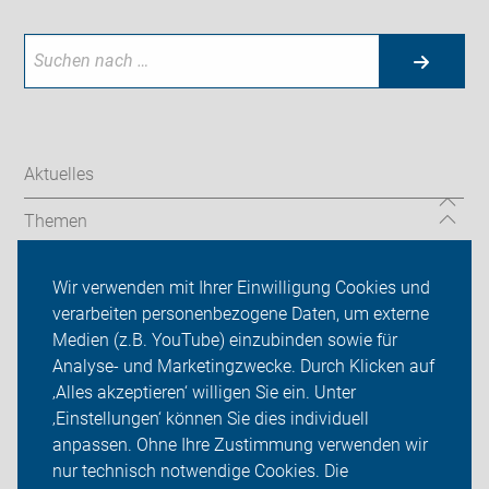
Aktuelles
Themen
Unsere Touren
Wir verwenden mit Ihrer Einwilligung Cookies und
verarbeiten personenbezogene Daten, um externe
Über uns
Medien (z.B. YouTube) einzubinden sowie für
Analyse- und Marketingzwecke. Durch Klicken auf
Sei dabei
‚Alles akzeptieren‘ willigen Sie ein. Unter
Presse
‚Einstellungen‘ können Sie dies individuell
anpassen. Ohne Ihre Zustimmung verwenden wir
Login
nur technisch notwendige Cookies. Die