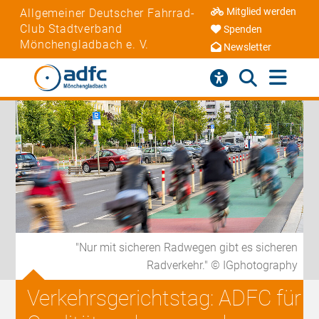
Mitglied werden
Allgemeiner Deutscher Fahrrad-
Club Stadtverband
Spenden
Mönchengladbach e. V.
Newsletter
"Nur mit sicheren Radwegen gibt es sicheren
Radverkehr." © IGphotography
Verkehrsgerichtstag: ADFC für