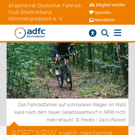
Mitglied werden
Allgemeiner Deutscher Fahrrad-
Club Stadtverband
Spenden
Mönchengladbach e. V.
Newsletter
Das Fahrradfahren auf schmaleren Wegen im Wald
wäre nach dem neuen Gesetzesentwurf in NRW nicht
mehr erlaubt. © Pexels / Dario Rawert
ADFC NRW sieht geplante