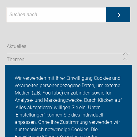
Aktuelles
Themen
Unsere Touren
Wir verwenden mit Ihrer Einwilligung Cookies und
verarbeiten personenbezogene Daten, um externe
Über uns
Medien (z.B. YouTube) einzubinden sowie für
Analyse- und Marketingzwecke. Durch Klicken auf
Sei dabei
‚Alles akzeptieren‘ willigen Sie ein. Unter
Presse
‚Einstellungen‘ können Sie dies individuell
anpassen. Ohne Ihre Zustimmung verwenden wir
Login
nur technisch notwendige Cookies. Die
Einwilligung können Sie jederzeit unter