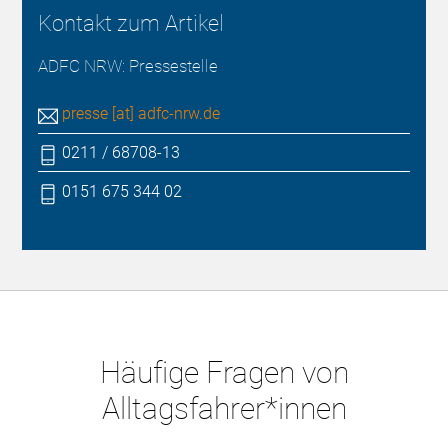
Kontakt zum Artikel
ADFC NRW: Pressestelle
presse [at] adfc-nrw.de
0211 / 68708-13
0151 675 344 02
Häufige Fragen von
Alltagsfahrer*innen