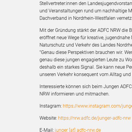
Stellvertreter:innen den Landesjugendvorst
und Veranstaltungen rund um nachhaltige Mo
Dachverband in Nordrhein-Westfalen vernetz
Mit der Gründung stärkt der ADFC NRW die Be
eröffnet neue Wege für kreative, jugendnahe M
Naturschutz und Verkehr des Landes Nordrhe
"Genau diese Perspektiven brauchen wir. We
genau diese jungen engagierten Leute zu W
deshalb ein starkes Signal. Sie kann neue P
unseren Verkehr konsequent vom Alltag und
Interessierte können sich beim Jungen ADF
NRW informieren und mitmachen.
Instagram:
https://www.instagram.com/junge
Website:
https://nrw.adfc.de/junger-adfc-nrw
E-Mail:
junger [at] adfc-nrw.de