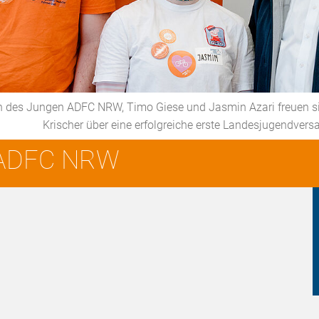
en des Jungen ADFC NRW, Timo Giese und Jasmin Azari freuen si
Krischer über eine erfolgreiche erste Landesjugendve
 ADFC NRW