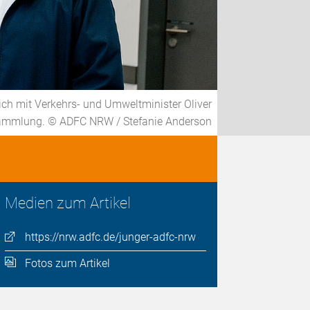
ch mit Verkehrs- und Umweltminister Oliver
rsammlung. © ADFC NRW / Stefanie Anderson
Medien zum Artikel
https://nrw.adfc.de/junger-adfc-nrw
Fotos zum Artikel