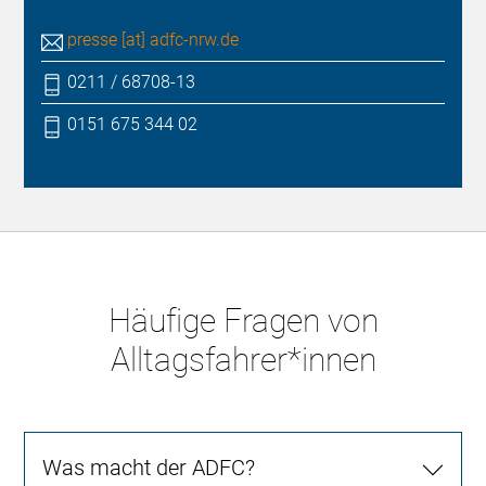
presse [at] adfc-nrw.de
0211 / 68708-13
0151 675 344 02
Häufige Fragen von
Alltagsfahrer*innen
Was macht der ADFC?