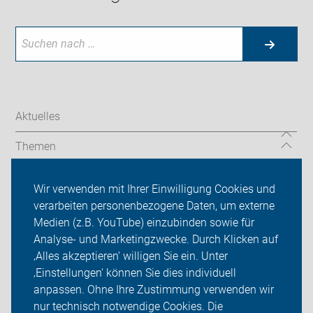
Aktuelles
Themen
Unsere Touren
Wir verwenden mit Ihrer Einwilligung Cookies und
verarbeiten personenbezogene Daten, um externe
Über uns
Medien (z.B. YouTube) einzubinden sowie für
Analyse- und Marketingzwecke. Durch Klicken auf
Sei dabei
‚Alles akzeptieren‘ willigen Sie ein. Unter
Presse
‚Einstellungen‘ können Sie dies individuell
anpassen. Ohne Ihre Zustimmung verwenden wir
Login
nur technisch notwendige Cookies. Die