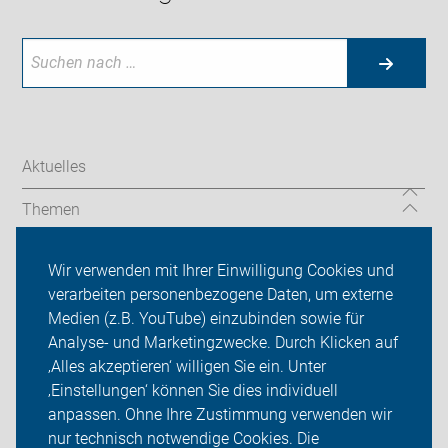
Aktuelles
Themen
Unsere Touren
Wir verwenden mit Ihrer Einwilligung Cookies und
verarbeiten personenbezogene Daten, um externe
Über uns
Medien (z.B. YouTube) einzubinden sowie für
Analyse- und Marketingzwecke. Durch Klicken auf
Sei dabei
‚Alles akzeptieren‘ willigen Sie ein. Unter
Presse
‚Einstellungen‘ können Sie dies individuell
anpassen. Ohne Ihre Zustimmung verwenden wir
Login
nur technisch notwendige Cookies. Die