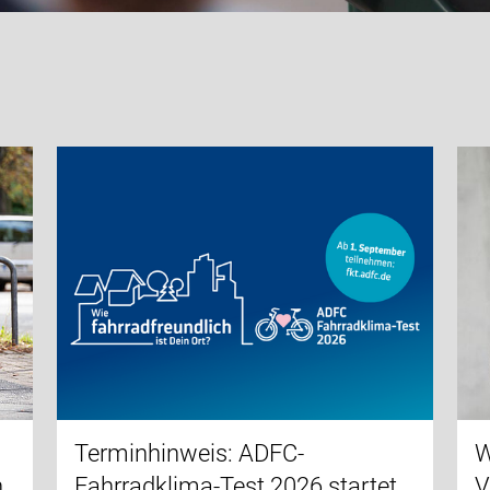
Terminhinweis: ADFC-
W
n
Fahrradklima-Test 2026 startet
V