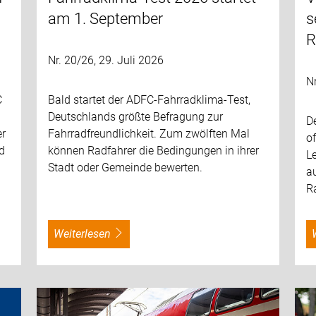
am 1. September
s
R
Nr. 20/26, 29. Juli 2026
Nr
C
Bald startet der ADFC-Fahrradklima-Test,
Deutschlands größte Befragung zur
De
er
Fahrradfreundlichkeit. Zum zwölften Mal
o
d
können Radfahrer die Bedingungen in ihrer
L
Stadt oder Gemeinde bewerten.
a
R
weiterlesen