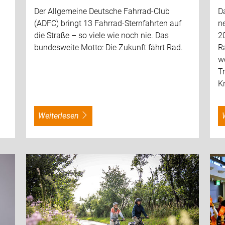
Der Allgemeine Deutsche Fahrrad-Club
D
C
(ADFC) bringt 13 Fahrrad-Sternfahrten auf
n
die Straße – so viele wie noch nie. Das
20
bundesweite Motto: Die Zukunft fährt Rad.
R
we
T
K
weiterlesen